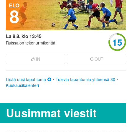
ELO
8
La 8.8. klo 13:45
15
Ruissalon tekonurmikenttä
IN
OUT
Lisää uusi tapahtuma
Tulevia tapahtumia yhteensä 30
Kuukausikalenteri
Uusimmat viestit