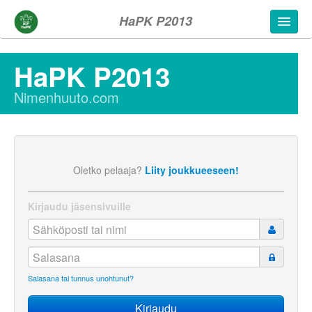
HaPK P2013
HaPK P2013
Nimenhuuto.com
Oletko pelaaja?
Liity joukkueeseen!
Kirjaudu jäsensivuille
Salasana tai tunnus unohtunut?