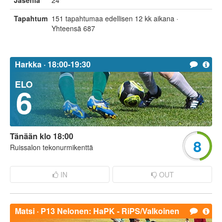
Jäseniä
24
Tapahtumat
151 tapahtumaa edellisen 12 kk aikana ·
Yhteensä 687
Harkka ·
18:00-19:30
ELO
6
Tänään klo 18:00
8
Ruissalon tekonurmikenttä
IN
OUT
Matsi ·
P13 Nelonen: HaPK - RiPS/Valkoinen